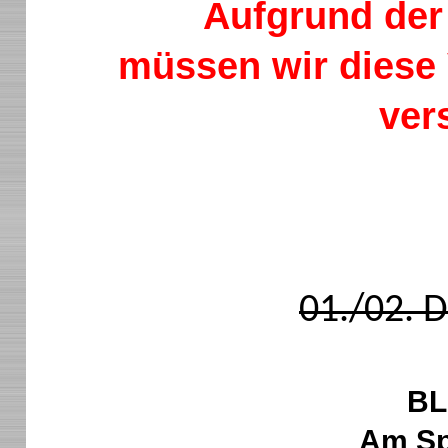
Aufgrund de
müssen wir diese 
ver
01./02. 
BL
Am Sp