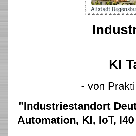
Industr
KI T
- von Prakti
"Industriestandort Deu
Automation, KI, IoT, I40