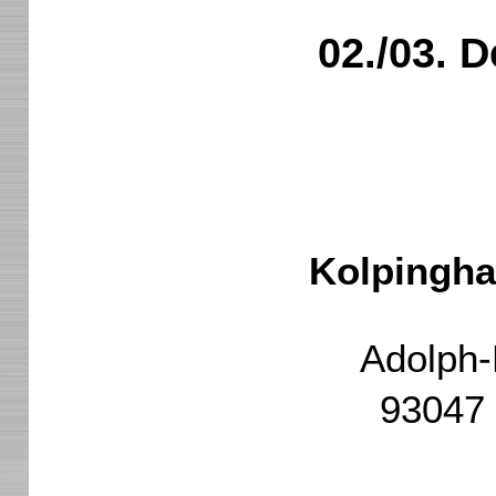
02./03. 
Kolpingh
Adolph-
93047